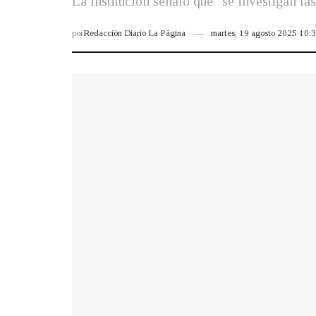
La institución señaló que "se investigan la
por
Redacción Diario La Página
martes, 19 agosto 2025 10