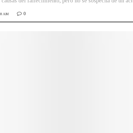
s causas del fallecimiento, pero no se sospecha de un act
0
:38 AM