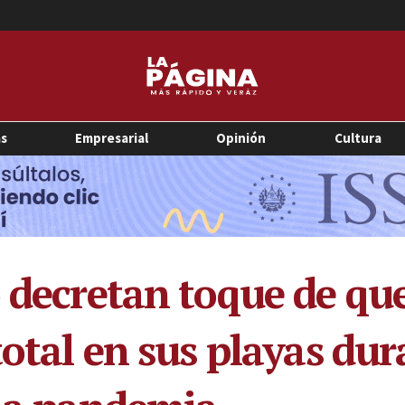
as
Empresarial
Opinión
Cultura
o decretan toque de qu
 total en sus playas d