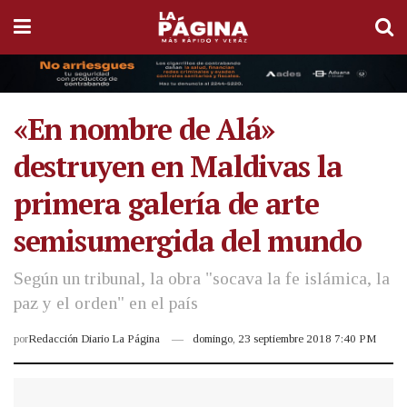
«En nombre de Alá»
destruyen en Maldivas la
primera galería de arte
semisumergida del mundo
Según un tribunal, la obra "socava la fe islámica, la
paz y el orden" en el país
por
Redacción Diario La Página
domingo, 23 septiembre 2018 7:40 PM