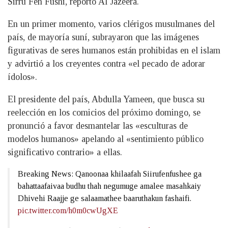
Sirru Fen Fushi, reportó Al Jazeera.
En un primer momento, varios clérigos musulmanes del
país, de mayoría suní, subrayaron que las imágenes
figurativas de seres humanos están prohibidas en el islam
y advirtió a los creyentes contra «el pecado de adorar
ídolos».
El presidente del país, Abdulla Yameen, que busca su
reelección en los comicios del próximo domingo, se
pronunció a favor desmantelar las «esculturas de
modelos humanos» apelando al «sentimiento público
significativo contrario» a ellas.
Breaking News: Qanoonaa khilaafah Siirufenfushee ga
bahattaafaivaa budhu thah negumuge amalee masahkaiy
Dhivehi Raajje ge salaamathee baaruthakun fashaifi.
pic.twitter.com/h0m0cwUgXE