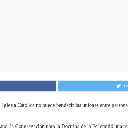
Co
la Iglesia Católica no puede bendecir las uniones entre pers
cano, la Congregación para la Doctrina de la Fe, emitió una re