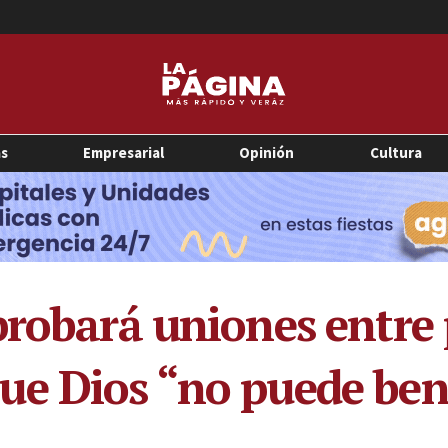
as
Empresarial
Opinión
Cultura
probará uniones entre 
e Dios “no puede bend