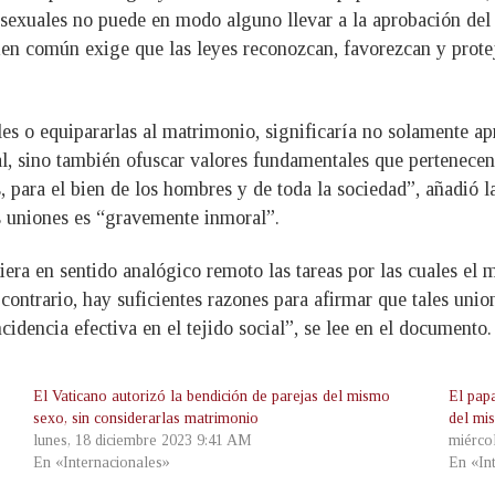
osexuales no puede en modo alguno llevar a la aprobación de
ien común exige que las leyes reconozcan, favorezcan y prot
s o equipararlas al matrimonio, significaría no solamente a
al, sino también ofuscar valores fundamentales que pertenec
s, para el bien de los hombres y de toda la sociedad”, añadió 
es uniones es “gravemente inmoral”.
ra en sentido analógico remoto las tareas por las cuales el 
contrario, hay suficientes razones para afirmar que tales union
idencia efectiva en el tejido social”, se lee en el documento.
El Vaticano autorizó la bendición de parejas del mismo
El papa
sexo, sin considerarlas matrimonio
del mi
lunes, 18 diciembre 2023 9:41 AM
miérco
En «Internacionales»
En «In