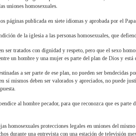
 las uniones homosexuales.
dos páginas publicada en siete idiomas y aprobada por el Papa
endición de la iglesia a las personas homosexuales, que defien
n ser tratados con dignidad y respeto, pero que el sexo homo
entre un hombre y una mujer es parte del plan de Dios y está 
tinadas a ser parte de ese plan, no pueden ser bendecidas por
en sí mismos deben ser valorados y apreciados, no puede justif
spuesta.
bendice al hombre pecador, para que reconozca que es parte d
jas homosexuales protecciones legales en uniones del mismo sex
chos durante una entrevista con una estación de televisión me