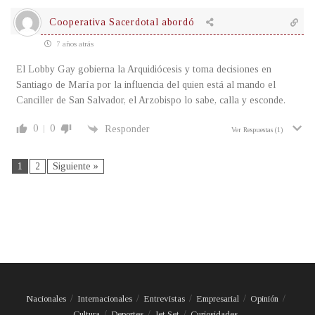
Cooperativa Sacerdotal abordó
7 años atrás
El Lobby Gay gobierna la Arquidiócesis y toma decisiones en
Santiago de María por la influencia del quien está al mando el
Canciller de San Salvador, el Arzobispo lo sabe, calla y esconde.
0
0
Responder
Ver Respuestas
(1)
1
2
Siguiente »
Nacionales
Internacionales
Entrevistas
Empresarial
Opinión
Cultura
Deportes
Jet Set
Curiosidades