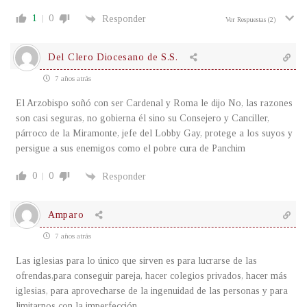
1
0
Responder
Ver Respuestas
(2)
Del Clero Diocesano de S.S.
7 años atrás
El Arzobispo soñó con ser Cardenal y Roma le dijo No, las razones
son casi seguras, no gobierna él sino su Consejero y Canciller,
párroco de la Miramonte, jefe del Lobby Gay, protege a los suyos y
persigue a sus enemigos como el pobre cura de Panchim
0
0
Responder
Amparo
7 años atrás
Las iglesias para lo único que sirven es para lucrarse de las
ofrendas,para conseguir pareja, hacer colegios privados, hacer más
iglesias, para aprovecharse de la ingenuidad de las personas y para
limitarnos con la imperfección.