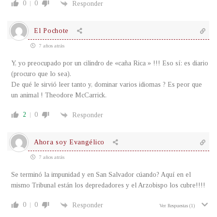
0
0
Responder
El Pochote
7 años atrás
Y, yo preocupado por un cilindro de «caña Rica » !!! Eso sí: es diario
(procuro que lo sea).
De qué le sirvió leer tanto y, dominar varios idiomas ? Es peor que
un animal ! Theodore McCarrick.
2
0
Responder
Ahora soy Evangélico
7 años atrás
Se terminó la impunidad y en San Salvador cúando? Aquí en el
mismo Tribunal están los depredadores y el Arzobispo los cubre!!!!
0
0
Responder
Ver Respuestas
(1)