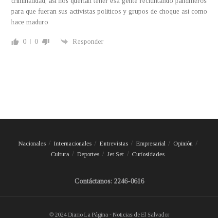
criminalidad, asi nos querian tener esa gente recluntando pandilleros
para que fueran sus activistas politicos y grupos de choque asi como
hace maduro
0
0
Responder
Nacionales
Internacionales
Entrevistas
Empresarial
Opinión
Cultura
Deportes
Jet Set
Curiosidades
Contáctanos: 2246-0616
© 2024 Diario La Página - Noticias de El Salvador