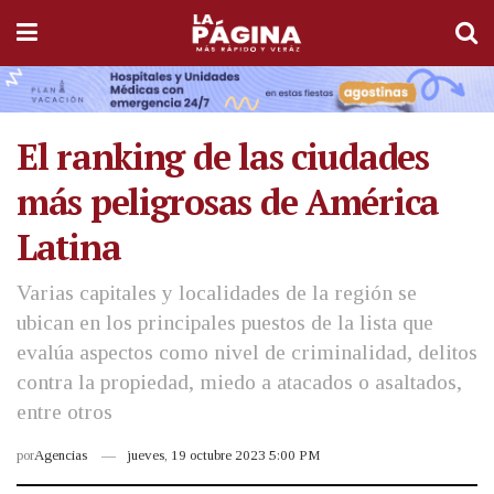
El ranking de las ciudades
más peligrosas de América
Latina
Varias capitales y localidades de la región se
ubican en los principales puestos de la lista que
evalúa aspectos como nivel de criminalidad, delitos
contra la propiedad, miedo a atacados o asaltados,
entre otros
por
Agencias
jueves, 19 octubre 2023 5:00 PM