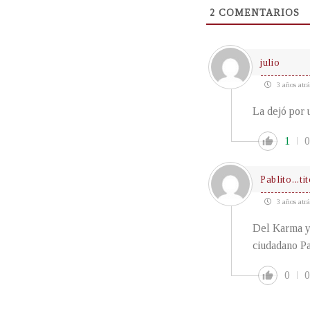
2
COMENTARIOS
julio
3 años atrá
La dejó por
1
0
Pablito...ti
3 años atrá
Del Karma y
ciudadano Pa
0
0