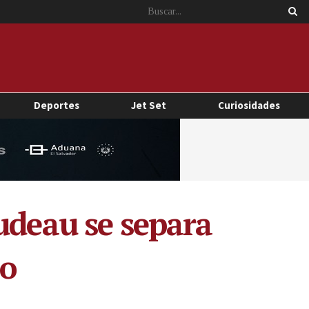
Deportes
Jet Set
Curiosidades
udeau se separa
io