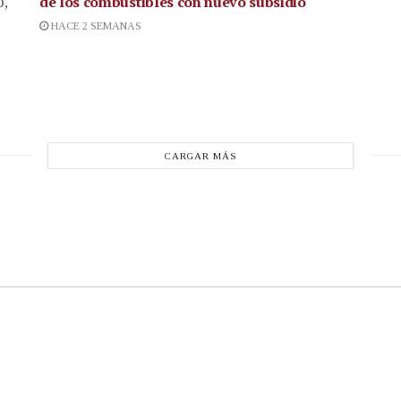
de los combustibles con nuevo subsidio
p,
HACE 2 SEMANAS
CARGAR MÁS