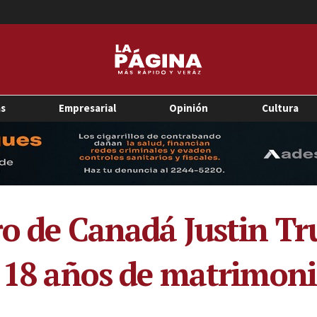
as
Empresarial
Opinión
Cultura
ro de Canadá Justin Tr
s 18 años de matrimon