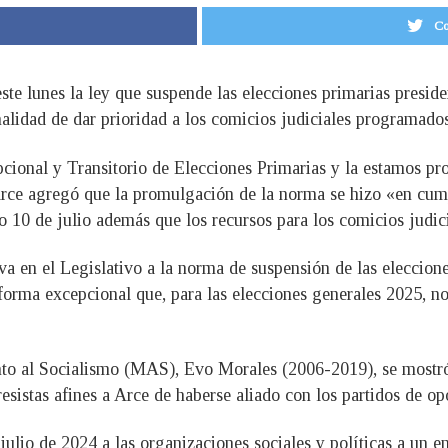
Co
ste lunes la ley que suspende las elecciones primarias presid
nalidad de dar prioridad a los comicios judiciales programado
onal y Transitorio de Elecciones Primarias y la estamos pro
 Arce agregó que la promulgación de la norma se hizo «en cu
o 10 de julio además que los recursos para los comicios judici
va en el Legislativo a la norma de suspensión de las eleccione
forma excepcional que, para las elecciones generales 2025, no
ento al Socialismo (MAS), Evo Morales (2006-2019), se mostró
esistas afines a Arce de haberse aliado con los partidos de op
ulio de 2024 a las organizaciones sociales y políticas a un e