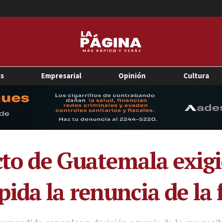
as
Empresarial
Opinión
Cultura
ecto de Guatemala exig
da la renuncia de la f