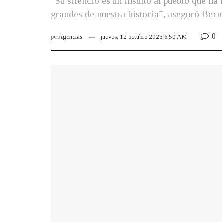
“Su silencio es un insulto al pueblo que h
grandes de nuestra historia”, aseguró Ber
0
por
Agencias
jueves, 12 octubre 2023 6:50 AM