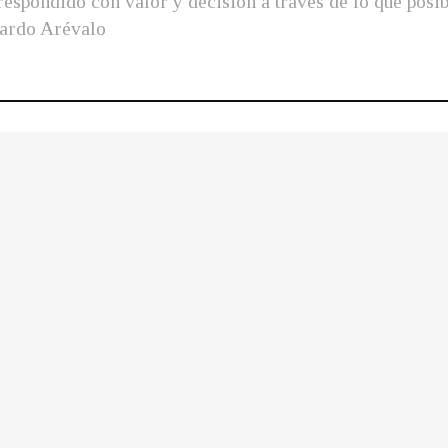
a respondido con valor y decisión a través de lo que po
nardo Arévalo