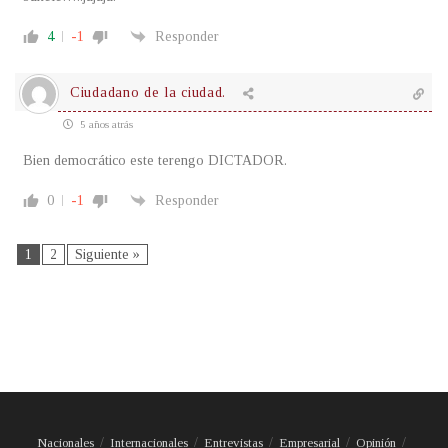
4
-1
Responder
Ciudadano de la ciudad.
5 años atrás
Bien democrático este terengo DICTADOR.
0
-1
Responder
1
2
Siguiente »
Nacionales
Internacionales
Entrevistas
Empresarial
Opinión