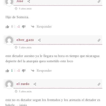
Jose
5 años atrás
Hijo de Somoza.
0
-1
Responder
elver_gazo
5 años atrás
este dictador asesino ya le llegara su hora es tiempo que nicaragua
depierte del la anarquia quea sometido este loco
1
-1
Responder
el zurdo
5 años atrás
este no es dictador segun los frentudos y los arenazis el dictador es
bukele…..jajaja.