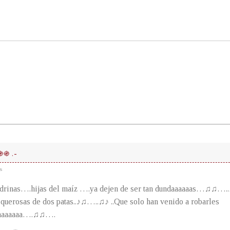
֍֍ .-
s
inas….hijas del maíz ….ya dejen de ser tan dundaaaaaas…♫♫…..
squerosas de dos patas..♪♫…..♫♪ ..Que solo han venido a robarles
tiaaaaaaa….♫♫….