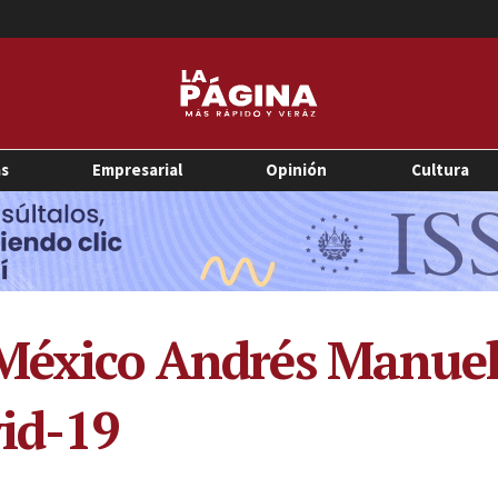
as
Empresarial
Opinión
Cultura
e México Andrés Manue
vid-19