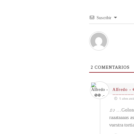
Suscribir
2
COMENTARIOS
Alfredo - 
5 años atrá
♫♪ …Golondr
raaataaaas a
vuestra tor