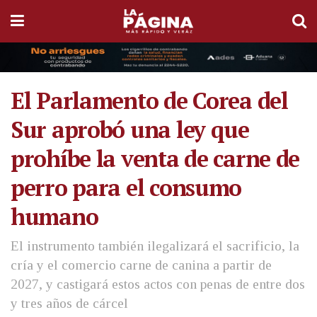
El Parlamento de Corea del
Sur aprobó una ley que
prohíbe la venta de carne de
perro para el consumo
humano
El instrumento también ilegalizará el sacrificio, la
cría y el comercio carne de canina a partir de
2027, y castigará estos actos con penas de entre dos
y tres años de cárcel