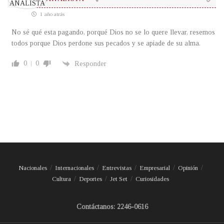
1 año atrás
No sé qué esta pagando, porqué Dios no se lo quere llevar, resemos
todos porque Dios perdone sus pecados y se apiade de su alma.
0
0
Responder
Nacionales
Internacionales
Entrevistas
Empresarial
Opinión
Cultura
Deportes
Jet Set
Curiosidades
Contáctanos: 2246-0616