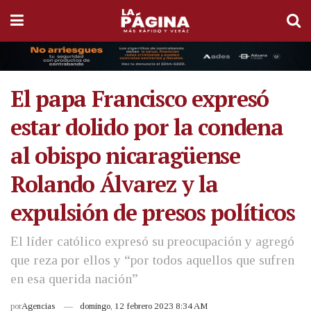
El papa Francisco expresó
estar dolido por la condena
al obispo nicaragüense
Rolando Álvarez y la
expulsión de presos políticos
El líder católico expresó su preocupación y agregó
que reza por ellos y “por todos aquellos que sufren
en esa querida nación”
por
Agencias
domingo, 12 febrero 2023 8:34 AM