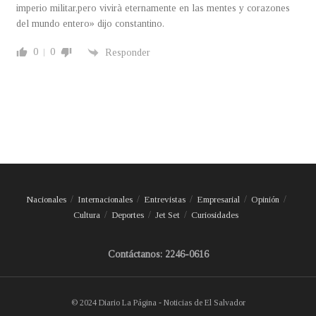
imperio militar,pero vivirà eternamente en las mentes y corazones
del mundo entero» dijo constantino.
0
0
Responder
Nacionales
Internacionales
Entrevistas
Empresarial
Opinión
Cultura
Deportes
Jet Set
Curiosidades
Contáctanos: 2246-0616
© 2024 Diario La Página - Noticias de El Salvador