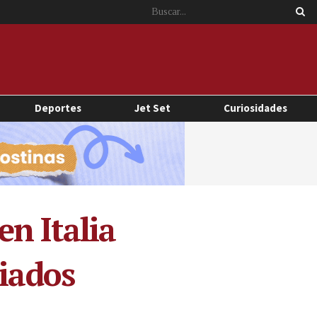
Deportes
Jet Set
Curiosidades
n Italia
giados