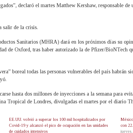
rgados”, declaró el martes Matthew Kershaw, responsable de u
salir de la crisis.
ctos Sanitarios (MHRA) dará en los próximos días su opinió
idad de Oxford, tras haber autorizado la de Pfizer/BioNTech 
vera” boreal todas las personas vulnerables del país habrán s
yó.
arse hasta dos millones de inyecciones a la semana para evita
na Tropical de Londres, divulgadas el martes por el diario T
EE.UU. volvió a superar los 100 mil hospitalizados por
México
Covid-19 y alcanzó el pico de ocupación en las unidades
con 22
de cuidados intensivos
jueves