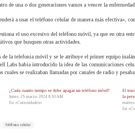
ntro de una o dos generaciones vamos a vencer la enfermedad
enderá a usar el teléfono celular de manera más efectiva», co
stiona el uso excesivo del teléfono móvil, ya que en otra ent
tivos que busquen otras actividades.
os de la telefonía móvil y se le atribuye el primer equipo i
ll Labs había introducido la idea de las comunicaciones celu
os cuales se realizaban llamadas por canales de radio y pesa
¿Cada cuanto tiempo se debe apagar un teléfono móvil?
El tru
lunes, 25 marzo 2024 8:30 AM
la per
En «Curiosidades»
martes
En «Cu
Teléfono celular