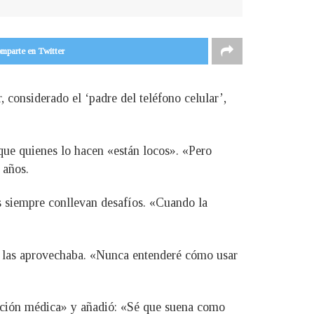
mparte en Twitter
 considerado el ‘padre del teléfono celular’,
que quienes lo hacen «están locos». «Pero
 años.
s siempre conllevan desafíos. «Cuando la
no las aprovechaba. «Nunca entenderé cómo usar
tención médica» y añadió: «Sé que suena como