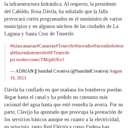
la infraestructura hidráulica. Al respecto, la presidente
del Cabildo, Rosa Dávila, ha señalado que la falla
provocará cortes programados en el suministro de varios
municipios y en algunos núcleos de las ciudades de La
Laguna y Santa Cruz de Tenerife.
#Islascanarias
#Canarias
#Tenerife
#Incendio
#Incendiofortest
al
#Incendiotenerife
#IFTenerife
pic.twitter.com/cTMcpHJEeJ
— ADRIÁN || Sanidad Creativa (@SanidadCreativa)
August
19, 2023
Dávila ha confiado en que mañana los bomberos puedan
llegar hasta el canal y ha pedido un consumo más
racional del agua hasta que esté resuelta la avería. Por su
parte, Clavijo ha apuntado que preocupa la prestación de
los servicios básicos aunque en cuanto a la electricidad,
en principio, tanto Red Eléctrica como Endesa han