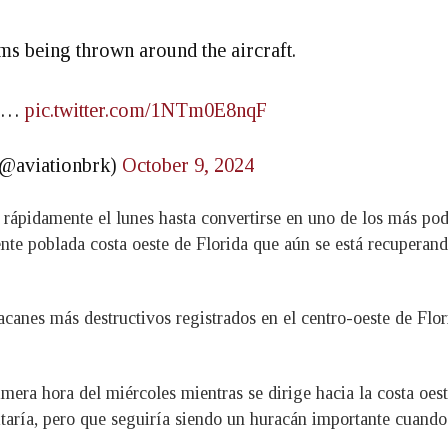
ms being thrown around the aircraft.
ng…
pic.twitter.com/1NTm0E8nqF
(@aviationbrk)
October 9, 2024
 rápidamente el lunes hasta convertirse en uno de los más pode
te poblada costa oeste de Florida que aún se está recuperan
racanes más destructivos registrados en el centro-oeste de Flo
mera hora del miércoles mientras se dirige hacia la costa oe
aría, pero que seguiría siendo un huracán importante cuando 