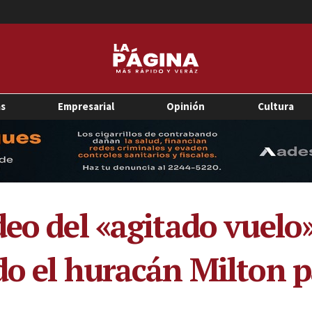
as
Empresarial
Opinión
Cultura
eo del «agitado vuelo»
do el huracán Milton p