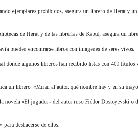
cando ejemplares prohibidos, asegura un librero de Herat y u
bliotecas de Herat y de las librerías de Kabul, asegura un lib
davía pueden encontrarse libros con imágenes de seres vivos.
l donde algunos libreros han recibido listas con 400 títulos 
ica un librero. «Miran al autor, qué nombre hay y en su mayor
a novela «El jugador» del autor ruso Fiódor Dostoyevski o de 
» para deshacerse de ellos.