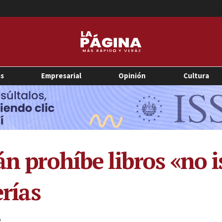
as
Empresarial
Opinión
Cultura
án prohíbe libros «no 
erías
2