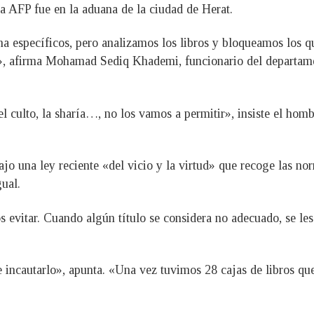
la AFP fue en la aduana de la ciudad de Herat.
 específicos, pero analizamos los libros y bloqueamos los que 
vos», afirma Mohamad Sediq Khademi, funcionario del departam
, el culto, la sharía…, no los vamos a permitir», insiste el h
jo una ley reciente «del vicio y la virtud» que recoge las nor
gual.
s evitar. Cuando algún título se considera no adecuado, se les
 incautarlo», apunta. «Una vez tuvimos 28 cajas de libros qu