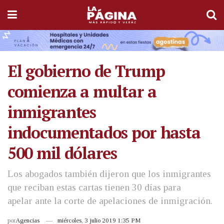
El gobierno de Trump
comienza a multar a
inmigrantes
indocumentados por hasta
500 mil dólares
Los abogados también dijeron que los inmigrantes
que reciban estas cartas tienen 30 días para
apelar ante la corte de apelaciones de inmigración.
por
Agencias
miércoles, 3 julio 2019 1:35 PM