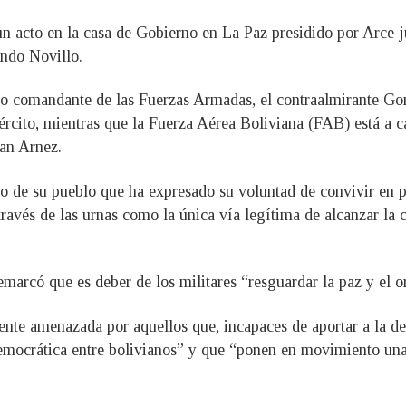
un acto en la casa de Gobierno en La Paz presidido por Arce j
ndo Novillo.
o comandante de las Fuerzas Armadas, el contraalmirante Gon
ército, mientras que la Fuerza Aérea Boliviana (FAB) está a 
uan Arnez.
no de su pueblo que ha expresado su voluntad de convivir en 
través de las urnas como la única vía legítima de alcanzar la
remarcó que es deber de los militares “resguardar la paz y el o
te amenazada por aquellos que, incapaces de aportar a la dem
emocrática entre bolivianos” y que “ponen en movimiento una 