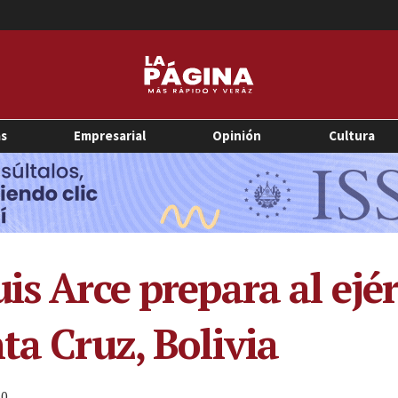
as
Empresarial
Opinión
Cultura
is Arce prepara al ejé
ta Cruz, Bolivia
0