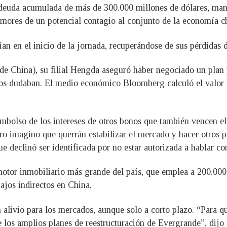
 deuda acumulada de más de 300.000 millones de dólares, mant
emores de un potencial contagio al conjunto de la economía c
ían en el inicio de la jornada, recuperándose de sus pérdidas 
e China), su filial Hengda aseguró haber negociado un plan 
s dudaban. El medio económico Bloomberg calculó el valor d
mbolso de los intereses de otros bonos que también vencen el
ero imagino que querrán estabilizar el mercado y hacer otros p
ue declinó ser identificada por no estar autorizada a hablar co
motor inmobiliario más grande del país, que emplea a 200.000
ajos indirectos en China.
 alivio para los mercados, aunque solo a corto plazo. “Para q
 de los amplios planes de reestructuración de Evergrande”, di