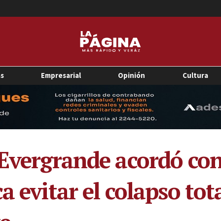
as
Empresarial
Opinión
Cultura
 Evergrande acordó con
a evitar el colapso tot