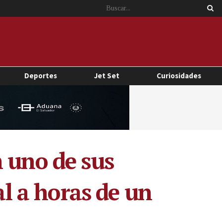
Deportes
Jet Set
Curiosidades
 uno de sus
al a horas de un