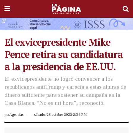
El exvicepresidente Mike
Pence retira su candidatura
a la presidencia de EE.UU.
El exvicepresidente no logró convencer a los
republicanos antiTrump y carecía a estas alturas de
dinero suficiente para sostener su campaña en la
Casa Blanca. “No es mi hora”, reconoció.
por
Agencias
sábado, 28 octubre 2023 2:34 PM