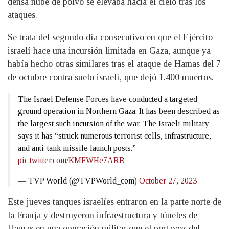
densa nube de polvo se elevaba hacia el cielo tras los
ataques.
Se trata del segundo día consecutivo en que el Ejército
israelí hace una incursión limitada en Gaza, aunque ya
había hecho otras similares tras el ataque de Hamas del 7
de octubre contra suelo israelí, que dejó 1.400 muertos.
The Israel Defense Forces have conducted a targeted
ground operation in Northern Gaza. It has been described as
the largest such incursion of the war. The Israeli military
says it has “struck numerous terrorist cells, infrastructure,
and anti-tank missile launch posts.”
pic.twitter.com/KMFWHe7ARB
— TVP World (@TVPWorld_com)
October 27, 2023
Este jueves tanques israelíes entraron en la parte norte de
la Franja y destruyeron infraestructura y túneles de
Hamas en una operación militar que el portavoz del