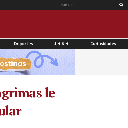
Deportes
Jet Set
Curiosidades
ágrimas le
ular