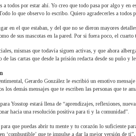
 a todos por estar ahí. Yo creo que todo pasa por algo y en e
 Todo lo que observo lo escribo. Quiero agradecerles a todos p
gar en el que estaban, y del que no se dieron mayores detalle
como de sus mascotas en la pared. Por si fuera poco, el cuarto
ociales, mismas que todavía siguen activas, y que ahora alber
 de las cartas que desde la prisión redacta desde su puño y le
am
entimental, Gerardo González le escribió un emotivo mensaje p
dos los demás mensajes que te escriben las personas que te 
para Yosstop estará llena de “aprendizajes, reflexiones, nuev
onar hacia una resolución positiva para ti y la comunidad”.
para que puedas abrir tu mente y tu corazón lo suficiente para
o en ‘combustible’ que te impulse a dar la mejor versión de t