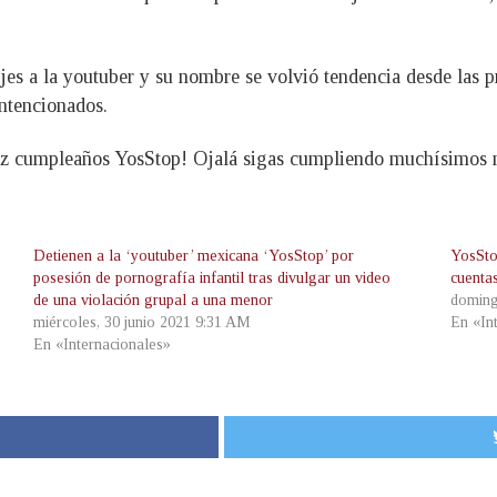
es a la youtuber y su nombre se volvió tendencia desde las p
intencionados.
eliz cumpleaños YosStop! Ojalá sigas cumpliendo muchísim
Detienen a la ‘youtuber’ mexicana ‘YosStop’ por
YosSto
posesión de pornografía infantil tras divulgar un video
cuenta
de una violación grupal a una menor
doming
miércoles, 30 junio 2021 9:31 AM
En «In
En «Internacionales»