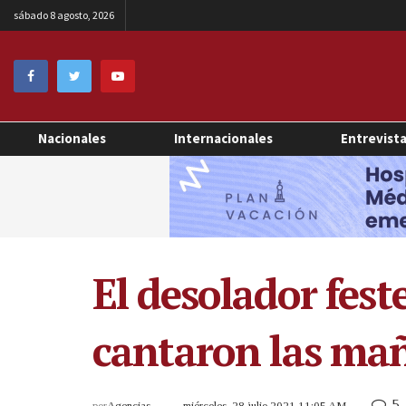
sábado 8 agosto, 2026
Nacionales
Internacionales
Entrevist
El desolador fest
cantaron las maña
5
por
Agencias
miércoles, 28 julio 2021 11:05 AM