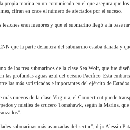
 la propia marina en un comunicado en el que asegura que los
mes, cifran en once el número de afectados por el suceso.
s lesiones eran menores y que el submarino llegó a la base na
NN que la parte delantera del submarino estaba dañada y que
 de los tres submarinos de la clase Sea Wolf, que fue diseña
s en las profundas aguas azul del océano Pacífico. Esta emba
re las más sofisticadas e importantes del ejército de Estados
e más nuevos de la clase Virginia, el Connecticut puede tra
orpedos y misiles de crucero Tomahawk, según la Marina, que
vanzados”.
ades submarinas más avanzadas del sector”, dijo Alessio Pata