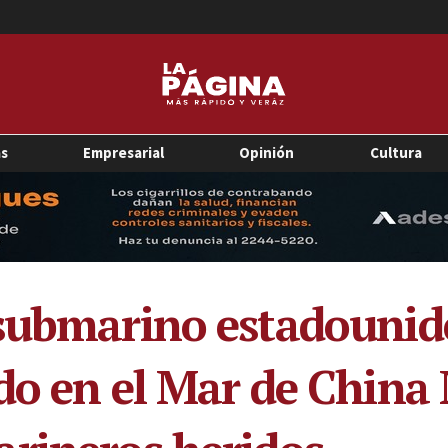
as
Empresarial
Opinión
Cultura
 submarino estadounid
do en el Mar de China 