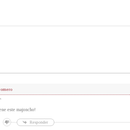
 romero
s
iene este majoncho!
Responder