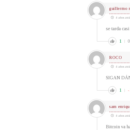
guillermo
4 años atrá
se tarda cas
1
0
ROCO
4 años atrá
SIGAN DÁ
1
-
sam enriqu
4 años atrá
Bitcoin va h