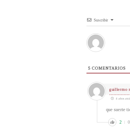
Suscribir
5
COMENTARIOS
guillermo
4 años atrá
que suerte t
2
0