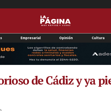
as
Empresarial
Opinión
Cultura
torioso de Cádiz y ya 
0