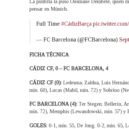
La puntilla la puso Ousmane Dembélé, quién mar
pensar en Múnich.
Full Time
#CádizBarça
pic.twitter.c
— FC Barcelona (@FCBarcelona)
Sep
FICHA TÉCNICA
CÁDIZ CF, 0 – FC BARCELONA, 4
CÁDIZ CF (0):
Ledesma; Zaldua, Luis Hernánde
min. 60), Lucas (Mabil, min. 72) y Sobrino (Ne
FC BARCELONA (4):
Ter Stegen; Bellerín, Ar
min. 72), Memphis (Lewandowski, min. 57) y F
GOLES:
0-1, min. 55, De Jong. 0-2, min. 65, 