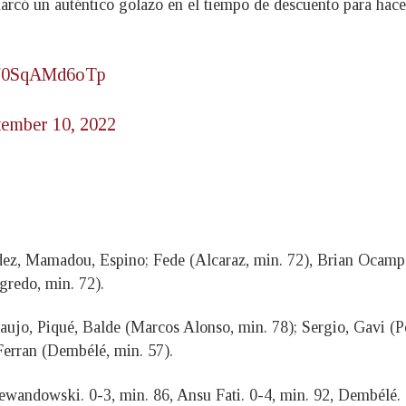
có un auténtico golazo en el tiempo de descuento para hacer 
om/0SqAMd6oTp
tember 10, 2022
z, Mamadou, Espino; Fede (Alcaraz, min. 72), Brian Ocampo
gredo, min. 72).
aujo, Piqué, Balde (Marcos Alonso, min. 78); Sergio, Gavi (P
erran (Dembélé, min. 57).
Lewandowski. 0-3, min. 86, Ansu Fati. 0-4, min. 92, Dembélé.