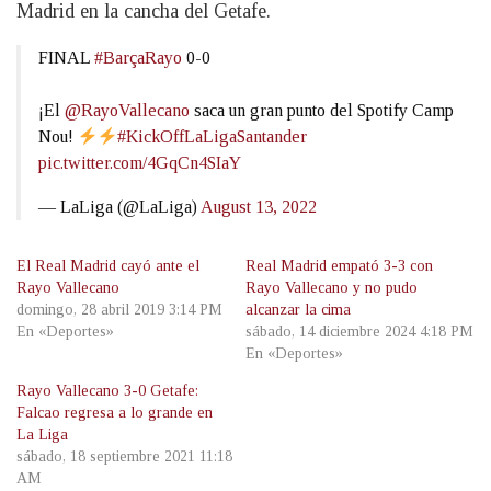
Madrid en la cancha del Getafe.
FINAL
#BarçaRayo
0-0
¡El
@RayoVallecano
saca un gran punto del Spotify Camp
Nou!
#KickOffLaLigaSantander
pic.twitter.com/4GqCn4SIaY
— LaLiga (@LaLiga)
August 13, 2022
El Real Madrid cayó ante el
Real Madrid empató 3-3 con
Rayo Vallecano
Rayo Vallecano y no pudo
domingo, 28 abril 2019 3:14 PM
alcanzar la cima
En «Deportes»
sábado, 14 diciembre 2024 4:18 PM
En «Deportes»
Rayo Vallecano 3-0 Getafe:
Falcao regresa a lo grande en
La Liga
sábado, 18 septiembre 2021 11:18
AM