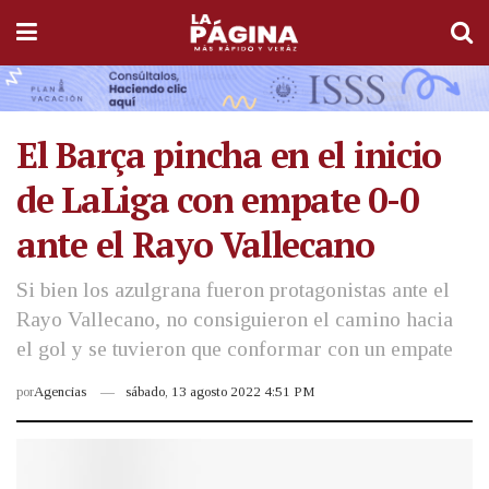
El Barça pincha en el inicio
de LaLiga con empate 0-0
ante el Rayo Vallecano
Si bien los azulgrana fueron protagonistas ante el
Rayo Vallecano, no consiguieron el camino hacia
el gol y se tuvieron que conformar con un empate
por
Agencias
sábado, 13 agosto 2022 4:51 PM