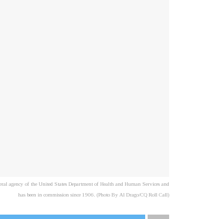
l agency of the United States Department of Health and Human Services and
has been in commission since 1906. (Photo By Al Drago/CQ Roll Call)