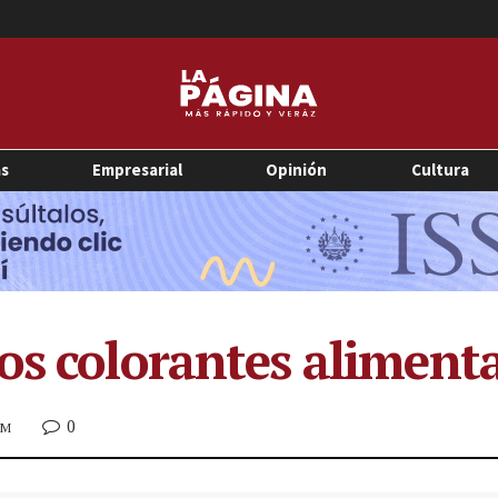
as
Empresarial
Opinión
Cultura
s colorantes alimentar
0
PM