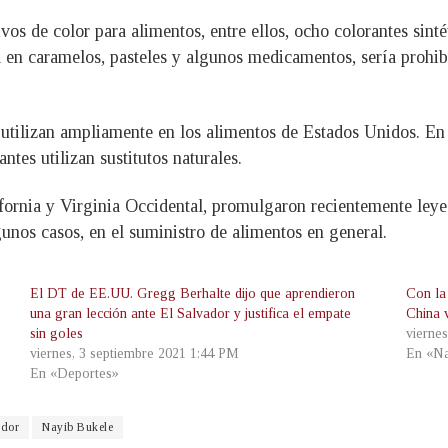
os de color para alimentos, entre ellos, ocho colorantes sinté
 en caramelos, pasteles y algunos medicamentos, sería prohib
utilizan ampliamente en los alimentos de Estados Unidos. En 
ntes utilizan sustitutos naturales.
rnia y Virginia Occidental, promulgaron recientemente leyes 
gunos casos, en el suministro de alimentos en general.
El DT de EE.UU. Gregg Berhalte dijo que aprendieron
Con la
una gran lección ante El Salvador y justifica el empate
China 
sin goles
vierne
viernes, 3 septiembre 2021 1:44 PM
En «Na
En «Deportes»
ador
Nayib Bukele