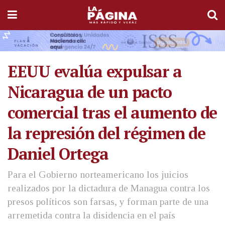
EEUU evalúa expulsar a
Nicaragua de un pacto
comercial tras el aumento de
la represión del régimen de
Daniel Ortega
Para el Gobierno norteamericano los juicios
realizados por la dictadura de Managua contra los
presos políticos son farsas, y forman parte de una
arremetida contra la disidencia en el país