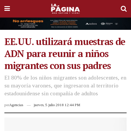
EE.UU. utilizará muestras de
ADN para reunir a niños
migrantes con sus padres
El 80% de los niños migrantes son adolescentes, en
su mayoría varones, que ingresaron al territorio
estadounidense sin compañía de adultos
por
Agencias
jueves, 5 julio 2018 12:44 PM