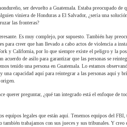
hondureño, ser devuelto a Guatemala. Estaba preocupado de q
i alguien viniera de Honduras a El Salvador, ¿sería una soluci
uzar las fronteras?
nteresante. Es muy complejo, por supuesto. También hay preo
s para creer que han llevado a cabo actos de violencia a ins
rk y California, por lo que siempre existe el peligro y la po
n acuerdo de asilo para garantizar que las personas se reinte
 hemos tenido una persona en Guatemala. Lo estamos observan
 una capacidad aquí para reintegrar a las personas aquí y bri
 origen.
 querer preguntar, ¿qué tan integrado está el enfoque de tod
s equipos legales que están aquí. Tenemos equipos del FBI, t
pero también trabajamos con sus jueces y sus tribunales. Y cr