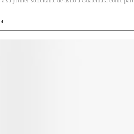
a su primer solicitante de asilo a Guatemala como par
4