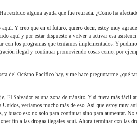
Ha recibido alguna ayuda que fue retirada. ¿Cómo ha afectado
 aquí. Y creo que en el futuro, quiero decir, estoy muy agrad
nido aquí y por estar dispuesto a volver a activar esa asisten
zar con los programas que teníamos implementados. Y pudimos
gración ilegal y continuar promoviendo cosas como, por ejem
sta del Océano Pacífico hay, y me hace preguntarme ¿qué tan 
, El Salvador es una zona de tránsito. Y si fuera más fácil at
ados Unidos, veríamos mucho más de eso. Así que estoy muy an
s, y busco eso no solo para continuar sino para aumentar. No 
ner fin a las drogas ilegales aquí. Ahora terminar con las dro