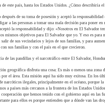
e este país, hasta los Estados Unidos. ¿Cómo describiría el 
 después de su toma de posesión y aceptó la responsabilidad d
ligar a las personas a tomar una mala decisión para poner en r
 aceptó la responsabilidad y dijo: «Nosotros en El Salvador t
los mismos objetivos para El Salvador que yo. Y eso es para m
salir de sus vecindarios y lejos de sus familias, y para aume
con sus familias y con el país en el que crecieron.
cia de las pandillas y el narcotráfico entre El Salvador, Hond
ción geográfica disfruta una cosa; Es más o menos una zona de
 por el área. Esta misión aquí ha sido muy exitosa. En los úl
 narcóticos ilegales, principalmente en el océano, porque la
imos a países más cercanos a la frontera de los Estados Unidos
e cooperación que hemos tenido con el gobierno aquí en las fu
rtante para ellos es porque entienden que a dónde van las dro