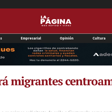
as
Empresarial
Opinión
Cultura
rá migrantes centroam