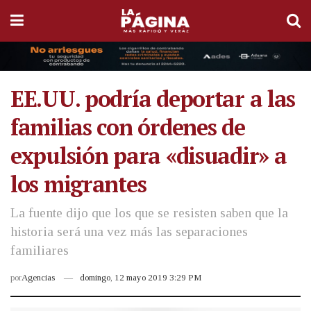
EE.UU. podría deportar a las
familias con órdenes de
expulsión para «disuadir» a
los migrantes
La fuente dijo que los que se resisten saben que la
historia será una vez más las separaciones
familiares
por
Agencias
domingo, 12 mayo 2019 3:29 PM