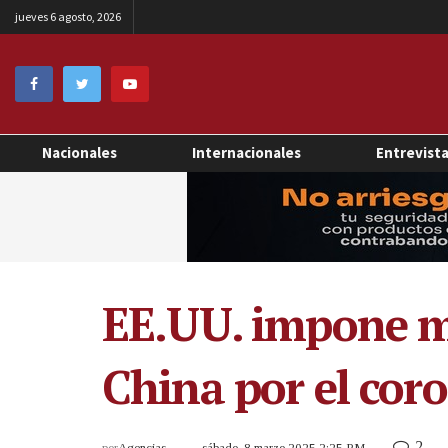
jueves 6 agosto, 2026
Nacionales
Internacionales
Entrevist
EE.UU. impone mu
China por el cor
2
por
Agencias
sábado, 8 marzo 2025 2:25 PM