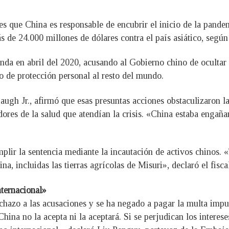
nes que China es responsable de encubrir el inicio de la pand
ás de 24.000 millones de dólares contra el país asiático, se
da en abril del 2020, acusando al Gobierno chino de ocultar i
o de protección personal al resto del mundo.
baugh Jr., afirmó que esas presuntas acciones obstaculizaron 
dores de la salud que atendían la crisis. «China estaba engañ
plir la sentencia mediante la incautación de activos chinos. 
a, incluidas las tierras agrícolas de Misuri», declaró el fisc
nternacional»
rechazo a las acusaciones y se ha negado a pagar la multa imp
«China no la acepta ni la aceptará. Si se perjudican los inter