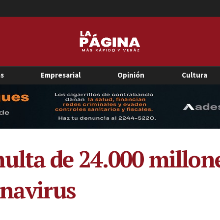
as
Empresarial
Opinión
Cultura
lta de 24.000 millone
onavirus