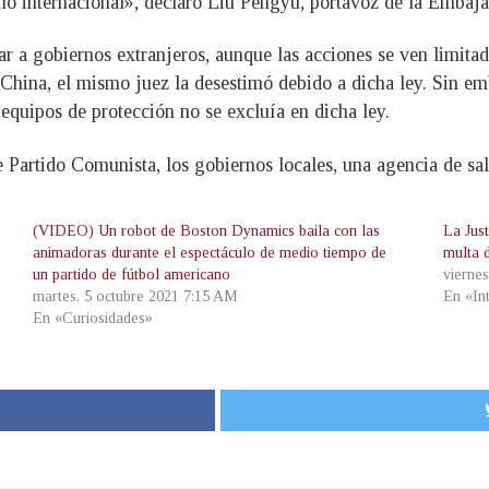
cho internacional», declaró Liu Pengyu, portavoz de la Emba
 a gobiernos extranjeros, aunque las acciones se ven limita
China, el mismo juez la desestimó debido a dicha ley. Sin emb
equipos de protección no se excluía en dicha ley.
Partido Comunista, los gobiernos locales, una agencia de salu
(VIDEO) Un robot de Boston Dynamics baila con las
La Jus
animadoras durante el espectáculo de medio tiempo de
multa 
un partido de fútbol americano
vierne
martes, 5 octubre 2021 7:15 AM
En «In
En «Curiosidades»