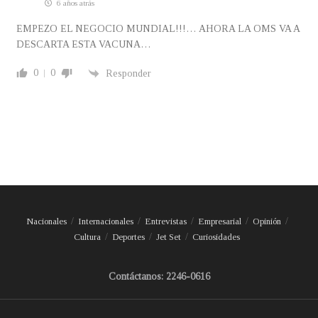
6 años atrás
EMPEZO EL NEGOCIO MUNDIAL!!!… AHORA LA OMS VA A
DESCARTA ESTA VACUNA…
0
0
Responder
Nacionales
Internacionales
Entrevistas
Empresarial
Opinión
Cultura
Deportes
Jet Set
Curiosidades
Contáctanos: 2246-0616