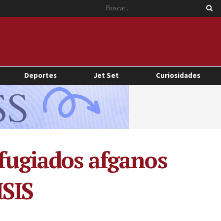
Deportes
Jet Set
Curiosidades
efugiados afganos
ISIS