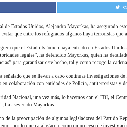
Co
nal de Estados Unidos, Alejandro Mayorkas, ha asegurado este
evitar que entre los refugiados afganos haya terroristas que a
iera que el Estado Islámico haya entrado en Estados Unidos 
oridades legales”, ha defendido Mayorkas, quien ha detallado
ncias” para garantizar este hecho, tal y como recoge la cade
a señalado que se llevan a cabo continuas investigaciones de 
en colaboración con entidades de Policía, antiterroristas y de
idad Nacional, una vez más, lo hacemos con el FBI, el Centr
l”, ha aseverado Mayorkas.
o de la preocupación de algunos legisladores del Partido Rep
u temor por lo que catalogaron como un proceso de investigac