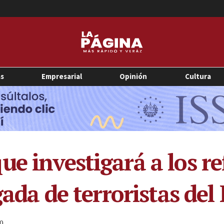
as
Empresarial
Opinión
Cultura
ue investigará a los r
gada de terroristas del 
0