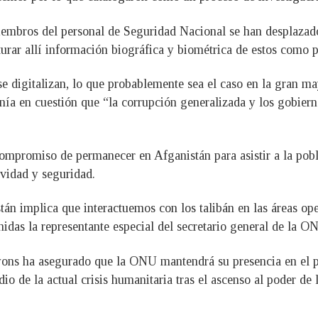
mbros del personal de Seguridad Nacional se han desplazado 
rar allí información biográfica y biométrica de estos como p
e digitalizan, lo que probablemente sea el caso en la gran may
nía en cuestión que “la corrupción generalizada y los gobiern
compromiso de permanecer en Afganistán para asistir a la po
ividad y seguridad.
n implica que interactuemos con los talibán en las áreas ope
das la representante especial del secretario general de la O
ons ha asegurado que la ONU mantendrá su presencia en el paí
io de la actual crisis humanitaria tras el ascenso al poder de