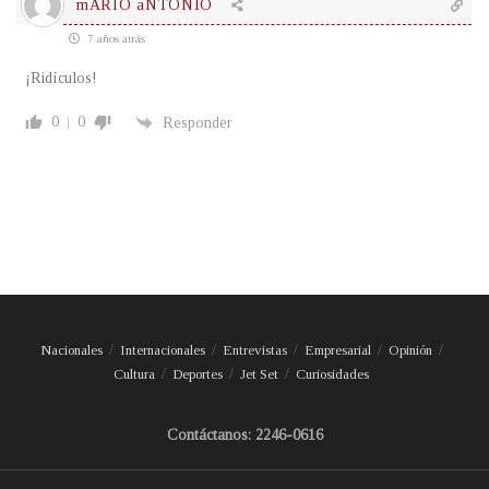
mARIO aNTONIO
7 años atrás
¡Ridículos!
0
0
Responder
Nacionales
Internacionales
Entrevistas
Empresarial
Opinión
Cultura
Deportes
Jet Set
Curiosidades
Contáctanos: 2246-0616