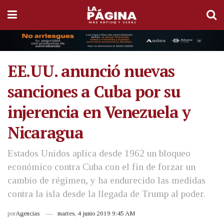
EE.UU. anunció nuevas
sanciones a Cuba por su
injerencia en Venezuela y
Nicaragua
Estados Unidos aplica desde 1962 un bloqueo
económico contra Cuba con el fin de forzar un
cambio de régimen, y ha endurecido las medidas
contra la isla desde la llegada de Trump al poder.
por
Agencias
martes, 4 junio 2019 9:45 AM