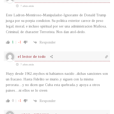
7 años atrás
Este Ladron-Mentiroso-Manipulador-Ignorante de Donald Trump
juzga por su porpia condicion. Su politica exterior carece de peso
legal, moral, e incluso spiritual por ser una administracion Mafiosa,
Criminal, de character Terrorista. Nos dan atol-dedo.
1
-1
Responder
el lector de todo
7 años atrás
Huyy desde 1962..mychos ni habiamos nacido ..dichas sanciones son
un fracaso. Hasta Fidelito se murio..y siguen con la misma
perorata…y no dicen que Cuba esta quebrada..y apoya a otros
paises…ni ellos se lo creen
0
-1
Responder