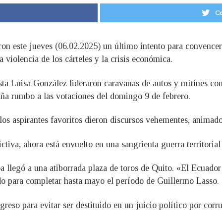
Co
ron este jueves (06.02.2025) un último intento para convencer
iolencia de los cárteles y la crisis económica.
sta Luisa González lideraron caravanas de autos y mítines con
aña rumbo a las votaciones del domingo 9 de febrero.
los aspirantes favoritos dieron discursos vehementes, animado
ctiva, ahora está envuelto en una sangrienta guerra territorial
a llegó a una atiborrada plaza de toros de Quito. «El Ecuado
gido para completar hasta mayo el período de Guillermo Lasso.
reso para evitar ser destituido en un juicio político por corr