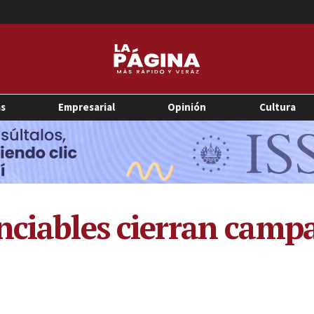
as
Empresarial
Opinión
Cultura
nciables cierran campa