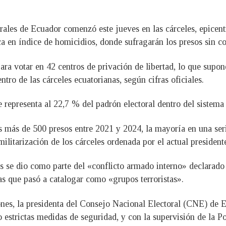
rales de Ecuador comenzó este jueves en las cárceles, epicentr
ca en índice de homicidios, donde sufragarán los presos sin c
 para votar en 42 centros de privación de libertad, lo que su
tro de las cárceles ecuatorianas, según cifras oficiales.
e representa al 22,7 % del padrón electoral dentro del sistema
s más de 500 presos entre 2021 y 2024, la mayoría en una ser
militarización de los cárceles ordenada por el actual presiden
es se dio como parte del «conflicto armado interno» declarado
las que pasó a catalogar como «grupos terroristas».
iones, la presidenta del Consejo Nacional Electoral (CNE) de 
jo estrictas medidas de seguridad, y con la supervisión de la P