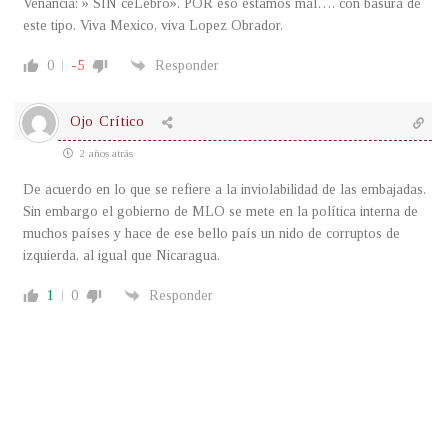
Venancia: » SIN ceLebro». POR eso estamos mal…. con basura de
este tipo. Viva Mexico, viva Lopez Obrador.
0
-5
Responder
Ojo Crítico
2 años atrás
De acuerdo en lo que se refiere a la inviolabilidad de las embajadas.
Sin embargo el gobierno de MLO se mete en la política interna de
muchos países y hace de ese bello país un nido de corruptos de
izquierda, al igual que Nicaragua.
1
0
Responder