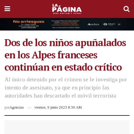
Dos de los niños apuñalados
en los Alpes franceses
continúan en estado crítico
Al único detenido por el crimen se le investiga por
intento de asesinato, ya que en principio las
autoridades han descartado el móvil terrorista
por
Agencias
viernes, 9 junio 2023 8:30 AM