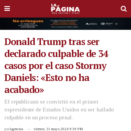
Donald Trump tras ser
declarado culpable de 34
casos por el caso Stormy
Daniels: «Esto no ha
acabado»
El republicano se convirtió en el primer
expresidente de Estados Unidos en ser hallado
culpable en un proceso penal.
por
Agencias
viernes, 31 mayo 2024 9:39 PM