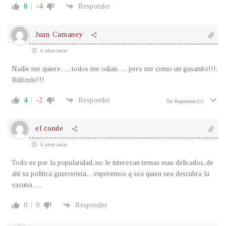
8
-4
Responder
Juan Camaney
6 años atrás
Nadie me quiere…, todos me odian…, pero me como un gusanito!!!.
Ridículo!!!
4
-2
Responder
Ver Respuestas
(1)
el conde
6 años atrás
Todo es por la popularidad..no le interezan temas mas delicados..de
ahi su politica guerrerista…esperemos q sea quien sea descubra la
vacuna….
0
0
Responder