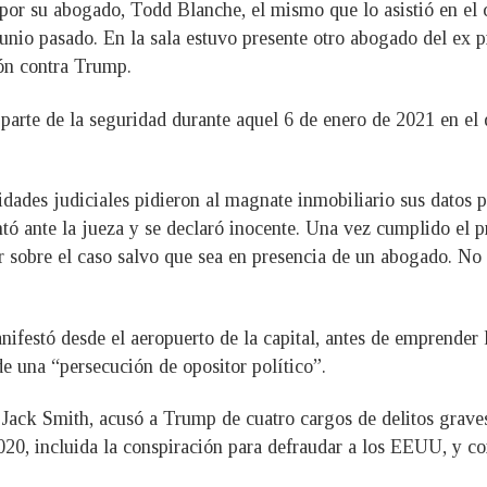
or su abogado, Todd Blanche, el mismo que lo asistió en el c
nio pasado. En la sala estuvo presente otro abogado del ex pr
ión contra Trump.
arte de la seguridad durante aquel 6 de enero de 2021 en el
ades judiciales pidieron al magnate inmobiliario sus datos pe
ó ante la jueza y se declaró inocente. Una vez cumplido el pr
r sobre el caso salvo que sea en presencia de un abogado. No o
ifestó desde el aeropuerto de la capital, antes de emprender 
e una “persecución de opositor político”.
, Jack Smith, acusó a Trump de cuatro cargos de delitos grave
2020, incluida la conspiración para defraudar a los EEUU, y c