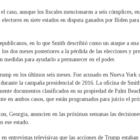
n el caso, aunque los fiscales mencionaron a seis cómplices, 
s electores en siete estados en disputa ganados por Biden para 
epublicanos, en lo que Smith describió como un ataque a un
 los dos meses posteriores a la pérdida de las elecciones y pr
men medidas para ayudarlo a permanecer en el poder.
Trump en los últimos seis meses. Fue acusado en Nueva York de
 durante la campaña presidencial de 2016. La oficina de Smith
almente documentos clasificados en su propiedad de Palm Bea
nte en ambos casos, que están programados para juicio el pr
lton, Georgia, anuncien en las próximas semanas las decisione
en ese estado.
n entrevistas televisivas que las acciones de Trump estaban p