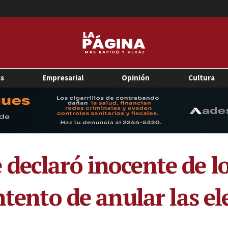
as
Empresarial
Opinión
Cultura
declaró inocente de lo
ntento de anular las e