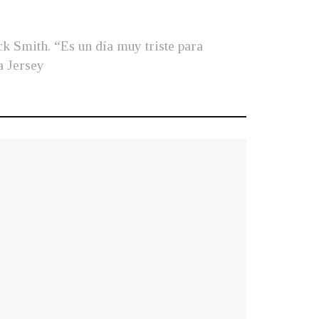
ck Smith. “Es un día muy triste para
a Jersey