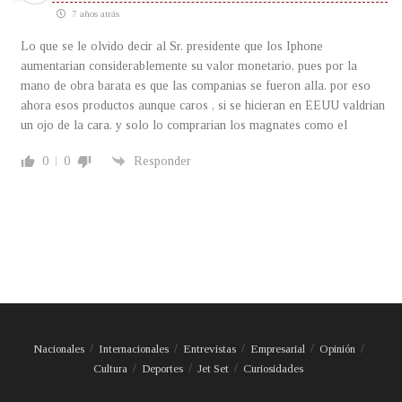
7 años atrás
Lo que se le olvido decir al Sr. presidente que los Iphone
aumentarian considerablemente su valor monetario, pues por la
mano de obra barata es que las companias se fueron alla. por eso
ahora esos productos aunque caros , si se hicieran en EEUU valdrian
un ojo de la cara. y solo lo comprarian los magnates como el
0
0
Responder
Nacionales
Internacionales
Entrevistas
Empresarial
Opinión
Cultura
Deportes
Jet Set
Curiosidades