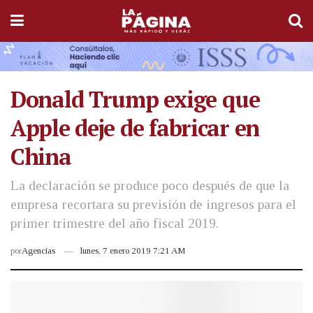
Donald Trump exige que
Apple deje de fabricar en
China
La declaración se produce poco después de que la
empresa recortara su previsión de ingresos para el
primer trimestre del año fiscal 2019.
por
Agencias
lunes, 7 enero 2019 7:21 AM