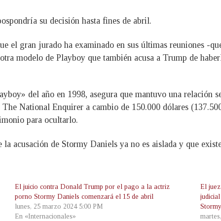
ospondría su decisión hasta fines de abril.
que el gran jurado ha examinado en sus últimas reuniones -que
e otra modelo de Playboy que también acusa a Trump de haberl
yboy» del año en 1998, asegura que mantuvo una relación s
on The National Enquirer a cambio de 150.000 dólares (137.500
imonio para ocultarlo.
ue la acusación de Stormy Daniels ya no es aislada y que exis
El juicio contra Donald Trump por el pago a la actriz
El jue
porno Stormy Daniels comenzará el 15 de abril
judicia
lunes, 25 marzo 2024 5:00 PM
Stormy
En «Internacionales»
martes