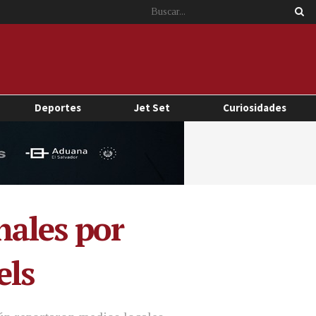
Deportes
Jet Set
Curiosidades
nales por
els