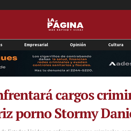
as
Empresarial
Opinión
Cultura
rentará cargos crimi
triz porno Stormy Dani