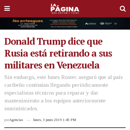
Donald Trump dice que
Rusia está retirando a sus
militares en Venezuela
Sin embargo, este lunes Rostec aseguró que al país
caribeño continúan llegando periódicamente
especialistas técnicos para reparar y dar
mantenimiento a los equipos anteriormente
suministrados.
por
Agencias
lunes, 3 junio 2019 1:45 PM