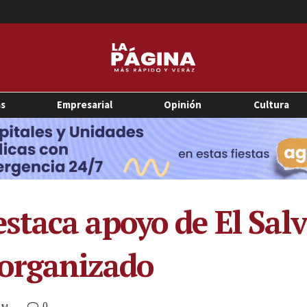
as
Empresarial
Opinión
Cultura
taca apoyo de El Salv
 organizado
0
 PM